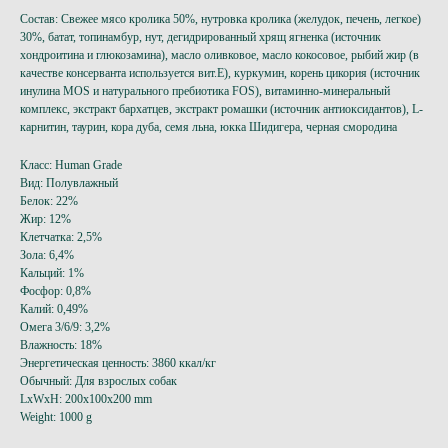
Состав: Свежее мясо кролика 50%, нутровка кролика (желудок, печень, легкое)
30%, батат, топинамбур, нут, дегидрированный хрящ ягненка (источник
хондроитина и глюкозамина), масло оливковое, масло кокосовое, рыбий жир (в
качестве консерванта используется вит.Е), куркумин, корень цикория (источник
инулина MOS и натурального пребиотика FOS), витаминно-минеральный
комплекс, экстракт бархатцев, экстракт ромашки (источник антиоксидантов), L-
карнитин, таурин, кора дуба, семя льна, юкка Шидигера, черная смородина
Класс: Human Grade
Вид: Полувлажный
Белок: 22%
Жир: 12%
Клетчатка: 2,5%
Зола: 6,4%
Кальций: 1%
Фосфор: 0,8%
Калий: 0,49%
Омега 3/6/9: 3,2%
Влажность: 18%
Энергетическая ценность: 3860 ккал/кг
Обычный: Для взрослых собак
LxWxH: 200x100x200 mm
Weight: 1000 g