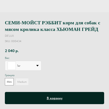
СЕМИ-МОЙСТ РЭББИТ корм для собак с
мясом кролика класса ХЬЮМАН ГРЕЙД
DE`LUX
SKU:
000434
2 040
р.
Вес
1кг
Гранула
Mini
Medium
В корзину