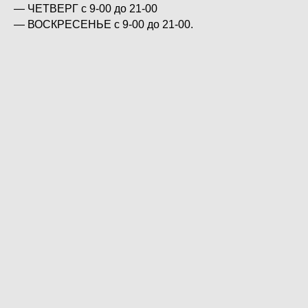
— ЧЕТВЕРГ с 9-00 до 21-00
— ВОСКРЕСЕНЬЕ с 9-00 до 21-00.
Для того, что бы получить заказ в четверг необходимо
оформить заявку не позднее среды 21:00, если вы
оформите заказ, например, в четверг, то он к вам
приедет уже в воскресенье на следующей неделе.
Для того, что бы получить заказ в воскресенье
необходимо оформить заявку не позднее
понедельника 21:00, если вы оформите заказ,
например, во вторник, то он к вам приедет уже в
следующий четверг.
Корма привозим всегда только свежие!
Стоимость доставки по Краснодару и пригородам
400р.