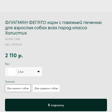
ФЛАГМАН ФЕГАТО корм с говяжьей печенью
для взрослых собак всех пород класса
Холистик
ACARI CIAR
SKU:
000069
2 110
р.
Вес
3,5кг
Гранула
Для мелких собак
Для средних собак
В корзину