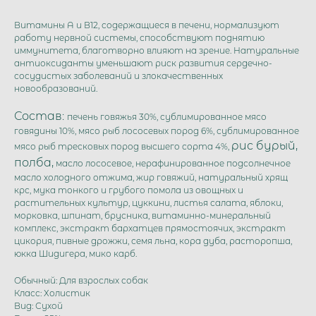
Витамины А и В12, содержащиеся в печени, нормализуют
работу нервной системы, способствуют поднятию
иммунитета, благотворно влияют на зрение. Натуральные
антиоксиданты уменьшают риск развития сердечно-
сосудистых заболеваний и злокачественных
новообразований.
Состав:
печень говяжья 30%, сублимированное мясо
говядины 10%, мясо рыб лососевых пород 6%, сублимированное
рис бурый,
мясо рыб тресковых пород высшего сорта 4%,
полба,
масло лососевое, нерафинированное подсолнечное
масло холодного отжима, жир говяжий, натуральный хрящ
крс, мука тонкого и грубого помола из овощных и
растительных культур, цуккини, листья салата, яблоки,
морковка, шпинат, брусника, витаминно-минеральный
комплекс, экстракт бархатцев прямостоячих, экстракт
цикория, пивные дрожжи, семя льна, кора дуба, расторопша,
юкка Шидигера, мико карб.
Обычный: Для взрослых собак
Класс: Холистик
Вид: Сухой