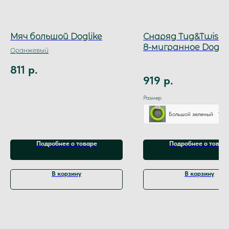
Мяч большой Doglike
Снаряд Tug&Twist 
8-мигранное Doglik
Оранжевый
811
р.
919
р.
Размер
Большой зеленый
Подробнее о товаре
Подробнее о товар
В корзину
В корзину