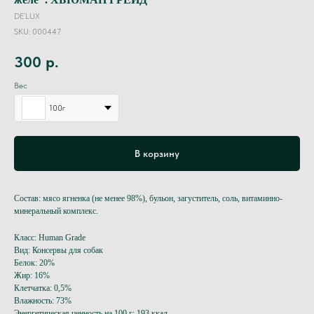
DE`LUX
SKU:
000447
300
р.
Вес
100г
В корзину
Состав: мясо ягненка (не менее 98%), бульон, загуститель, соль, витаминно-
минеральный комплекс.
Класс: Human Grade
Вид: Консервы для собак
Белок: 20%
Жир: 16%
Клетчатка: 0,5%
Влажность: 73%
Энергетическая ценность на 100 г: 193 ккал