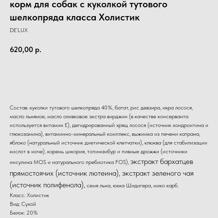
корм для собак с куколкой тутового
шелкопряда класса Холистик
DE`LUX
620,00
р.
В корзину
Состав: куколки тутового шелкопряда 40%, батат, рис девзира, икра лосося,
масло льняное, масло оливковое экстра вирджин (в качестве консерванта
используется витамин Е), дегидрированный хрящ лосося (источник хондроитина и
глюкозамина), витаминно-минеральный комплекс, выжимка из печени катрана,
яблоко (натуральный источник диетической клетчатки), клюква (для стабилизации
кислот в моче), корень цикория, топинамбур и пивные дрожжи (источники
экстракт бархатцев
инсулина MOS и натурального пребиотика FOS),
прямостоячих (источник лютеина), экстракт зеленого чая
(источник полифенола),
семя льна, юкка Шидигера, мико карб.
Класс: Холистик
Вид: Сухой
Белок: 20%