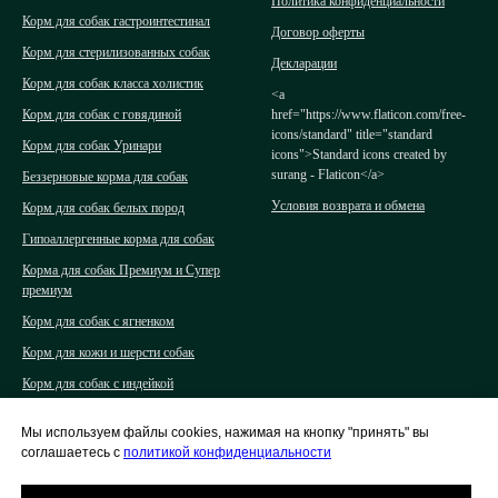
Политика конфиденциальности
Корм для собак гастроинтестинал
Договор оферты
Корм для стерилизованных собак
Декларации
Корм для собак класса холистик
<a
Корм для собак с говядиной
href="https://www.flaticon.com/free-
icons/standard" title="standard
Корм для собак Уринари
icons">Standard icons created by
surang - Flaticon</a>
Беззерновые корма для собак
Условия возврата и обмена
Корм для собак белых пород
Гипоаллергенные корма для собак
Корма для собак Премиум и Супер
премиум
Корм для собак с ягненком
Корм для кожи и шерсти собак
Корм для собак с индейкой
Корма для кошек класса холистик
Мы используем файлы cookies, нажимая на кнопку "принять" вы
Корма для кошек класса премиум и
соглашаетесь с
политикой конфиденциальности
суперпремиум
Полувлажные корма для собак