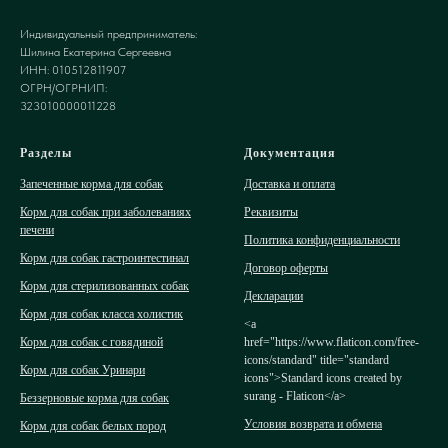
Индивидуальный предприниматель:
Шилина Екатерина Сергеевна
ИНН: 010512811907
ОГРН/ОГРНИП:
323010000011228
Разделы
Документация
Запеченные корма для собак
Доставка и оплата
Корм для собак при заболеваниях
Реквизиты
печени
Политика конфиденциальности
Корм для собак гастроинтестинал
Договор оферты
Корм для стерилизованных собак
Декларации
Корм для собак класса холистик
<a
Корм для собак с говядиной
href="https://www.flaticon.com/free-
icons/standard" title="standard
Корм для собак Уринари
icons">Standard icons created by
surang - Flaticon</a>
Беззерновые корма для собак
Условия возврата и обмена
Корм для собак белых пород