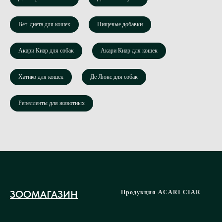
Вет. диета для кошек
Пищевые добавки
Акари Киар для собак
Акари Киар для кошек
Хатико для кошек
Де Люкс для собак
Репелленты для животных
ЗООМАГАЗИН
Продукция ACARI CIAR