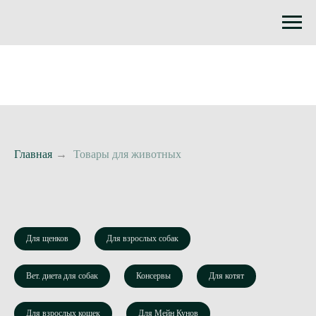
Главная
→
Товары для животных
Для щенков
Для взрослых собак
Вет. диета для собак
Консервы
Для котят
Для взрослых кошек
Для Мейн Кунов