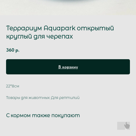
Террариум Aquapark открытый
круглый для черепах
360
р.
В корзину
22*8см
Товары для животных: Для рептилий
С кормом также покупают