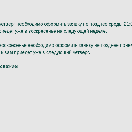
.
в четверг необходимо оформить заявку не позднее среды 21:
 приедет уже в воскресенье на следующей неделе.
в воскресенье необходимо оформить заявку не позднее поне
н к вам приедет уже в следующий четверг.
 свежие!
у и пригородам 400р.
о до подъезда/калитки!
нный момент не осуществляется, пожалуйста, позвоните на