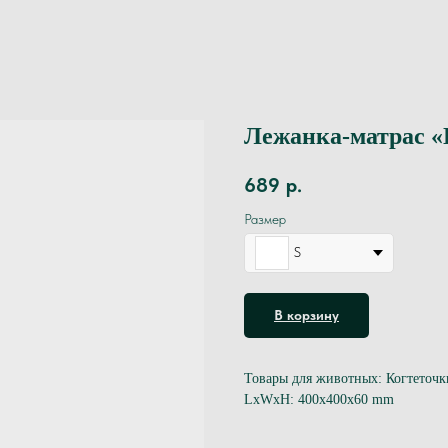
Лежанка-матрас 
689
р.
Размер
S
В корзину
Товары для животных: Когтеточк
LxWxH: 400x400x60 mm